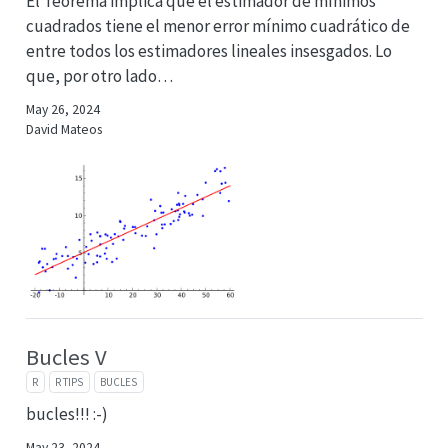
El Teorema implica que el estimador de mínimos
cuadrados tiene el menor error mínimo cuadrático de
entre todos los estimadores lineales insesgados. Lo
que, por otro lado…
May 26, 2024
David Mateos
Bucles V
R
R TIPS
BUCLES
bucles!!! :-)
May 23, 2024