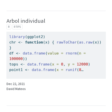
Arbol individual
R
R TIPS
library
(ggplot2)
chr 
<-
function
(x) { 
rawToChar
(
as.raw
(x)) 
}
df 
<-
data.frame
(
value =
rnorm
(
n =
100000
))
tops 
<-
data.frame
(
x =
0
, 
y =
12000
)
point1 
<-
data.frame
(
x =
runif
(
8
…
Dec 22, 2021
David Mateos