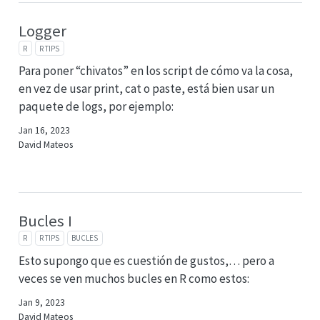
Logger
R
R TIPS
Para poner “chivatos” en los script de cómo va la cosa,
en vez de usar print, cat o paste, está bien usar un
paquete de logs, por ejemplo:
Jan 16, 2023
David Mateos
Bucles I
R
R TIPS
BUCLES
Esto supongo que es cuestión de gustos,… pero a
veces se ven muchos bucles en R como estos:
Jan 9, 2023
David Mateos