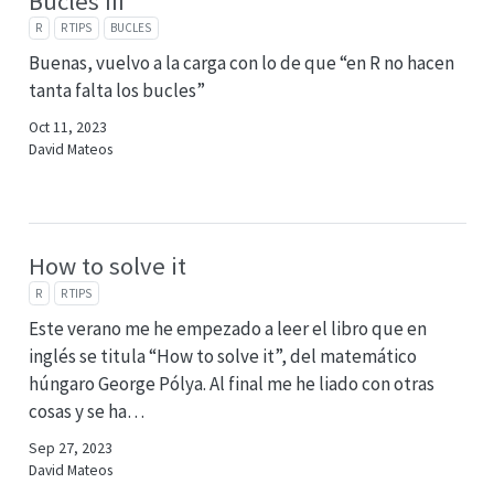
Bucles III
R
R TIPS
BUCLES
Buenas, vuelvo a la carga con lo de que “en R no hacen
tanta falta los bucles”
Oct 11, 2023
David Mateos
How to solve it
R
R TIPS
Este verano me he empezado a leer el libro que en
inglés se titula “How to solve it”, del matemático
húngaro George Pólya. Al final me he liado con otras
cosas y se ha…
Sep 27, 2023
David Mateos