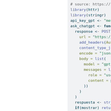
# source: https://
library
(httr)
library
(stringr)
api_key_gpt 
<-
"me
ask_chatgpt 
<-
fun
  response 
<-
POST
url =
"https:/
add_headers
(
Au
content_type_j
encode =
"json
body =
list
(
model =
"gpt
messages =
l
role =
"us
content =
 
      ))
    )
  )
  respuesta 
<-
str
if
(mostrar) 
retu