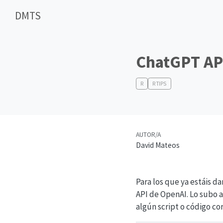
DMTS
ChatGPT AP
R
R TIPS
AUTOR/A
David Mateos
Para los que ya estáis d
API de OpenAI. Lo subo a
algún script o código cor