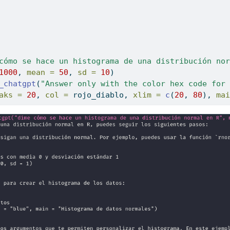
cómo se hace un histograma de una distribución nor
1000
, 
mean =
50
, 
sd =
10
)
_chatgpt
(
"Answer only with the color hex code for 
aks =
20
, 
col =
 rojo_diablo, 
xlim =
c
(
20
, 
80
), 
mai