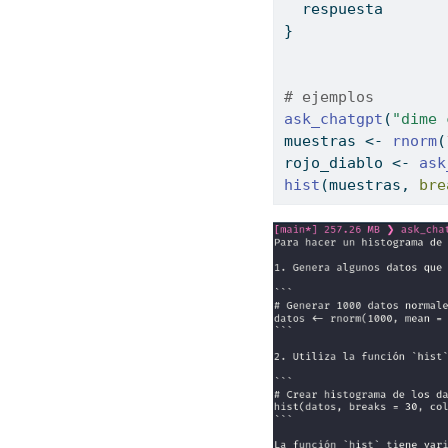
  respuesta
}
# ejemplos
ask_chatgpt
(
"dime 
muestras 
<-
rnorm
(
rojo_diablo 
<-
ask
hist
(muestras, 
bre