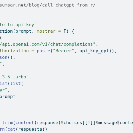
sumsar.net/blog/call-chatgpt-from-r/
te tu api key"
ction
(prompt, 
mostrar =
 F) {
(
/api.openai.com/v1/chat/completions"
,
thorization =
paste
(
"Bearer"
, api_key_gpt)),
son
(),
"
,
-3.5-turbo"
,
ist
(
list
(
er"
,
prompt
_trim
(
content
(response)
$
choices[[
1
]]
$
message
$
conte
rn
(
cat
(respuesta))