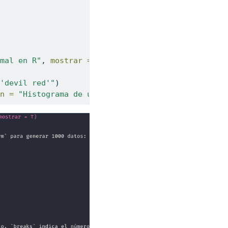
mal en R"
, 
mostrar =
 T)
'devil red'"
)
n =
"Histograma de una distribución normal"
)