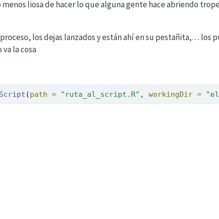
menos liosa de hacer lo que alguna gente hace abriendo trop
roceso, los dejas lanzados y están ahí en su pestañita,… los p
 va la cosa
Script
(
path =
"ruta_al_script.R"
, 
workingDir =
"el