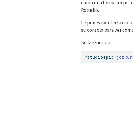
como una forma un poco 
Rstudio.
Le pones nombre a cada p
su consola para ver cómo
Se lanzan con:
rstudioapi
::
jobRun