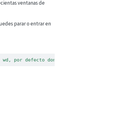
ecientas ventanas de
uedes parar o entrar en
 wd, por defecto donde está el script"
, 
importEnv