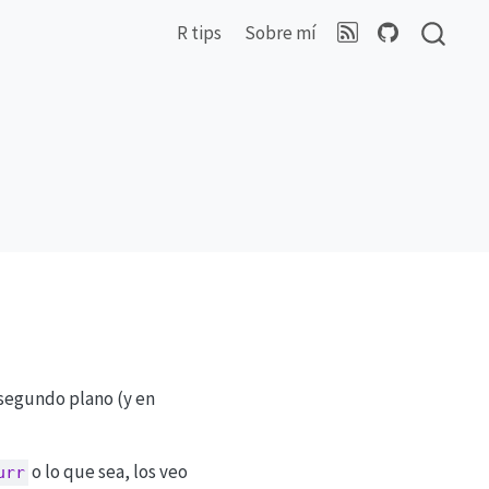
R tips
Sobre mí
 segundo plano (y en
o lo que sea, los veo
urr