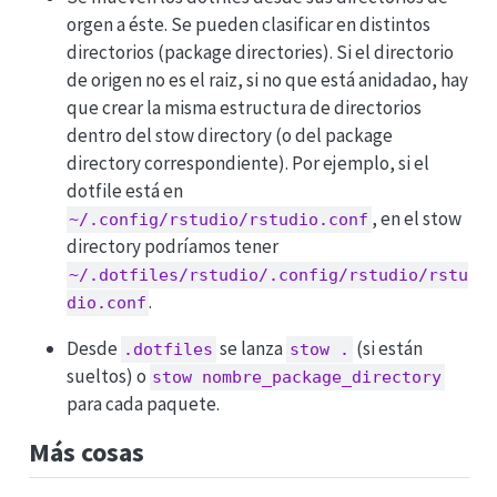
orgen a éste. Se pueden clasificar en distintos
directorios (package directories). Si el directorio
de origen no es el raiz, si no que está anidadao, hay
que crear la misma estructura de directorios
dentro del stow directory (o del package
directory correspondiente). Por ejemplo, si el
dotfile está en
, en el stow
~/.config/rstudio/rstudio.conf
directory podríamos tener
~/.dotfiles/rstudio/.config/rstudio/rstu
.
dio.conf
Desde
se lanza
(si están
.dotfiles
stow .
sueltos) o
stow nombre_package_directory
para cada paquete.
Más cosas