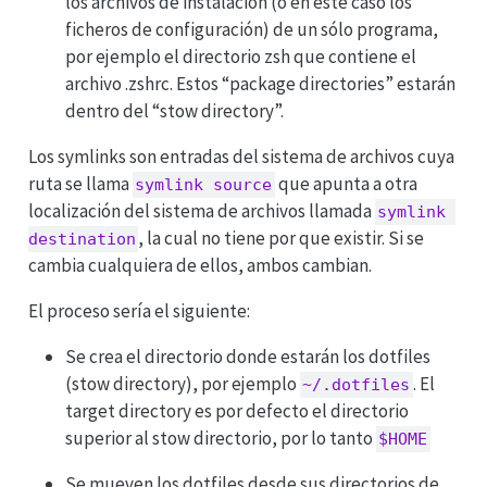
los archivos de instalación (o en este caso los
ficheros de configuración) de un sólo programa,
por ejemplo el directorio zsh que contiene el
archivo .zshrc. Estos “package directories” estarán
dentro del “stow directory”.
Los symlinks son entradas del sistema de archivos cuya
ruta se llama
que apunta a otra
symlink source
localización del sistema de archivos llamada
symlink 
, la cual no tiene por que existir. Si se
destination
cambia cualquiera de ellos, ambos cambian.
El proceso sería el siguiente:
Se crea el directorio donde estarán los dotfiles
(stow directory), por ejemplo
. El
~/.dotfiles
target directory es por defecto el directorio
superior al stow directorio, por lo tanto
$HOME
Se mueven los dotfiles desde sus directorios de