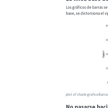
Los gráficos de barras se
base, se distorsiona el s
plot of chunk graficoBarra
No pasarse haci