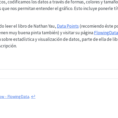
os, codificamos los datos a través de formas, colores y tamaños
s que nos permitan entender el gráfico. Esto incluye ponerle tít
o leer el libro de Nathan Yau,
Data Points
(recomiendo éste po
enen muy buena pinta también) y visitar su página
FlowingDat
sobre estadística y visualización de datos, parte de ella de lib
cripción.
low - FlowingData
.
↩︎