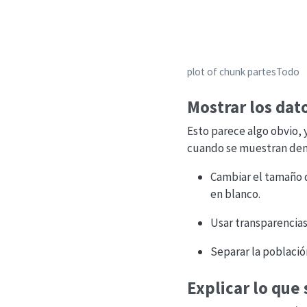
plot of chunk partesTodo
Mostrar los dat
Esto parece algo obvio, y
cuando se muestran dema
Cambiar el tamaño d
en blanco.
Usar transparencias
Separar la població
Explicar lo que