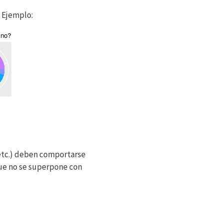
. Ejemplo:
 etc.) deben comportarse
ue no se superpone con