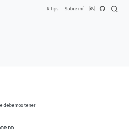
R tips
Sobre mí
que debemos tener
 cero