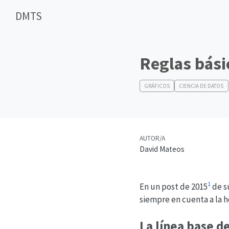
DMTS
Reglas bási
GRÁFICOS
CIENCIA DE DATOS
AUTOR/A
David Mateos
1
En un post de 2015
de s
siempre en cuenta a la ho
La línea base d