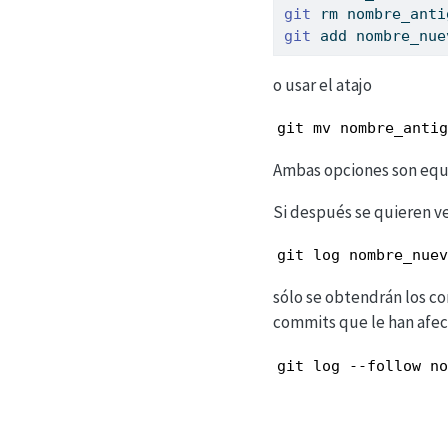
git
 rm nombre_anti
git
 add nombre_nue
o usar el atajo
git mv nombre_antig
Ambas opciones son equ
Si después se quieren ve
git log nombre_nuev
sólo se obtendrán los co
commits que le han afec
git log --follow no